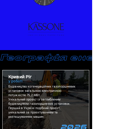
Географія енергетич
Кривий Ріг
у роботі
Будівництво когенераційних газопоршневих
установок загальною електричною
потужністю 75,2 МВт.
Унікальний проєкт із заглибленим
будівництвом газопоршневих установок.
Перший в Україні подібний проєкт,
унікальний за проєктуванням та
розташуванням машин.
2026