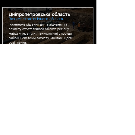
Дніпропетровська область
Захист стратегічного об'єкта
Інженерне рішення для зміцнення та
захисту стратегічного об'єкта регіону:
майданчик з плит, технологічні споруди,
габіонні системи захисту, монтаж щогл
освітлення.
6
місяців
Київщина · Полтавщина ·
Чернігівщина · Сумщина
Соціальні об'єкти
Нова школа, відновлена лікарня, культурний
простір та центр безпеки — пункт
незламності з укриттям. Об'єкти, що
повертають громадам повноцінне життя.
4