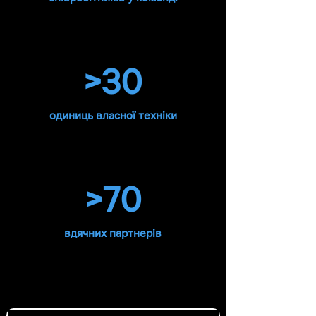
>30
одиниць власної техніки
>70
вдячних партнерів