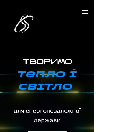
Содіком
творимо
тепло і
світло
для енергонезалежної
держави