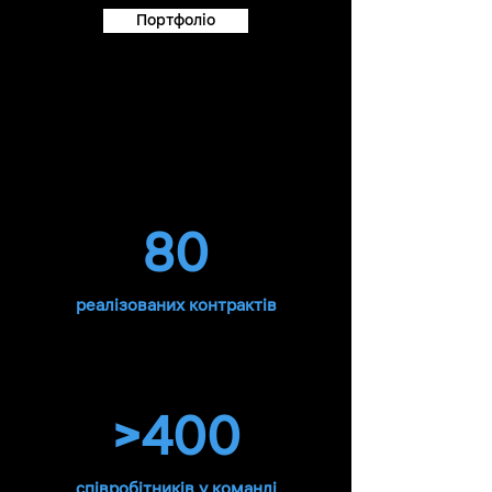
Портфоліо
80
реалізованих контрактів
>400
співробітників у команді