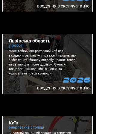
введення в експлуатацію
Львівська область
у роботі
Масштабний енергетичний хаб для
західного регіону — справжній прорив, що
забезпечить базову потребу країни: тепло
та світло для тисяч домівок. Сучасні
технології, інноваційні рішення та
колосальна праця команди.
2026
введення в експлуатацію
Київ
енергетика столиці
Складний технічний проєкт на території