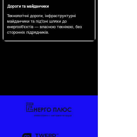
Дороги та майданчики
Технологічні дороги, інфраструктурні
майданчики та під'їзні шляхи до
енергооб'єктів — власною технікою, без
сторонніх підрядників.
НАПРЯМИ
НАПРЯМИ
РОБОТИ
РОБОТИ